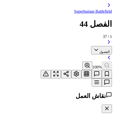
Superhuman Battlefield
الفصل 44
37
/
1
الفصول
100
%
نقاش العمل