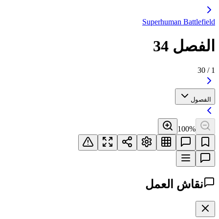
Superhuman Battlefield
الفصل 34
30
/
1
الفصول
100
%
نقاش العمل