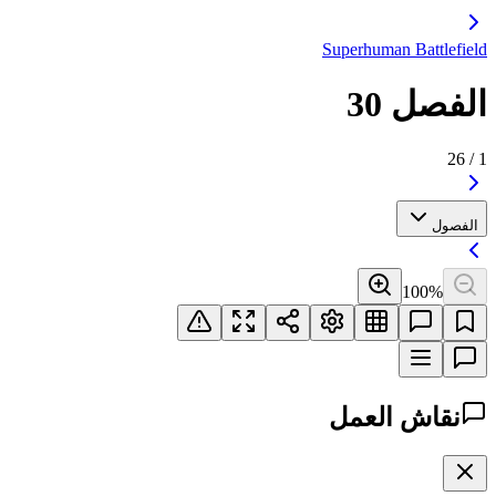
Superhuman Battlefield
الفصل 30
26
/
1
الفصول
100
%
نقاش العمل