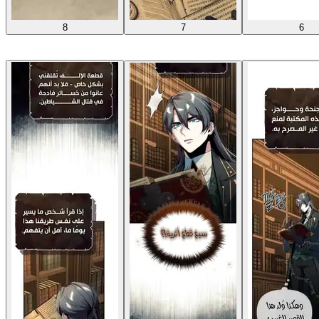
8
7
6