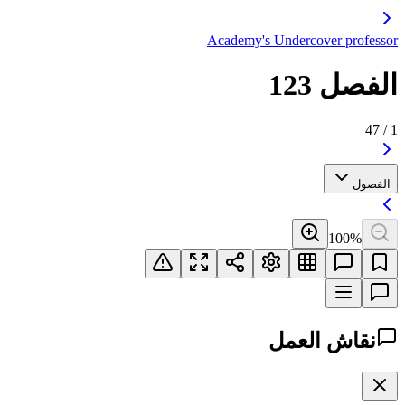
Academy's Unde
مل