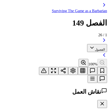
Surviving The Game as a Barbarian
الفصل 149
26
/
1
الفصول
100
%
نقاش العمل