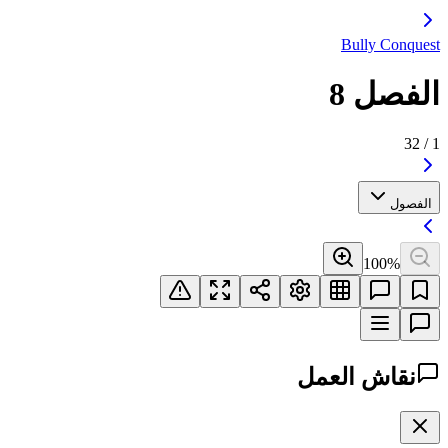
Bully Conquest
الفصل 8
32
/
1
الفصول
100
%
نقاش العمل