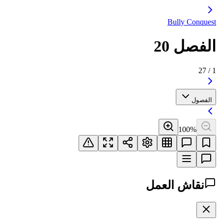
Bully Conquest
الفصل 20
27
/
1
الفصول
100
%
نقاش العمل