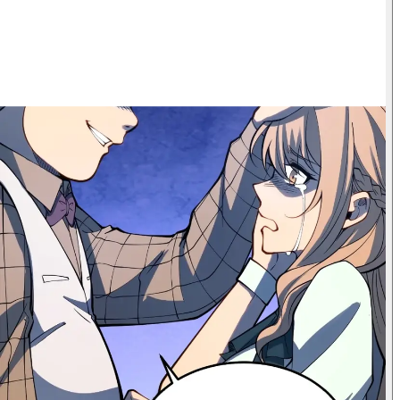
أ-أخي...
هل تود أن تعيد ما
قلته؟