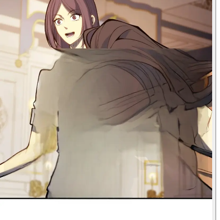
صحوة جميع الفئات - قاتل الآلهة
يا للعار! لقد حسمنا نحن
ملك العصير
البقية اختياراتنا بالفعل!