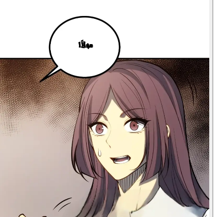
لا أحتاج...
مهلاً!
أقدر اهتمامك، سيد كينغ.
صفعة!
هو... هو اختار أوريون؟! ليس إلياس؟!
أنا... أفعل...