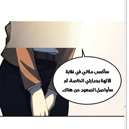
سأكسب مكاني في نقابة
الآلهة بجدارتي الخاصة، ثم
أرأيتِ؟ هل كان ذلك صعبًا جدًا؟
سأواصل الصعود من هناك.
أحسنتِ يا فتاة!
4
3