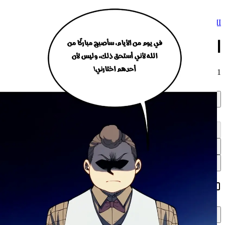
All-Class Awakening: King Slayer II
في يوم من الأيام، سأصبح مباركًا من
الفصل 6
هل تحتاج إلى واحد؟
الله لأني أستحق ذلك، وليس لأن
رجاءً، هذا لا علاقة له
أحدهم اختارني!
14
/
1
بأخته!
أنا أختارها كمباركة الإله!
الفصول
100
%
لقد رتب لنفسه فقط ليحظى
ببعض الرفقة في الليالي
الوحيدة!
نقاش العمل