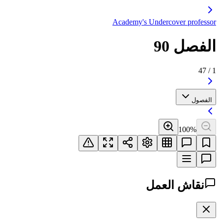
Academy's Undercover professor
الفصل 90
47
/
1
الفصول
100
%
نقاش العمل