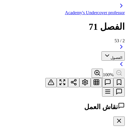
Academy's Undercover professor
الفصل 71
53
/
2
الفصول
100
%
نقاش العمل