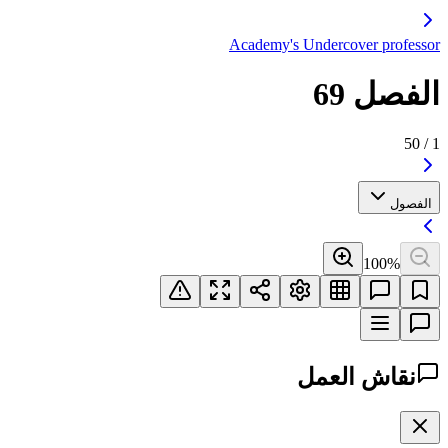
Academy's Undercover professor
الفصل 69
50
/
1
الفصول
100
%
نقاش العمل