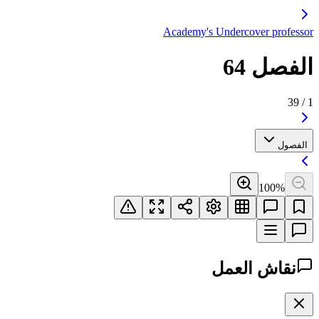
Academy's Undercover professor
الفصل 64
39
/
1
الفصول
100
%
نقاش العمل