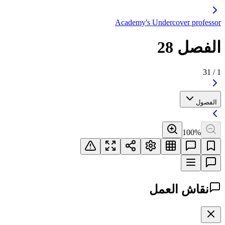
Academy's Undercover professor
الفصل 28
31
/
1
الفصول
100
%
نقاش العمل