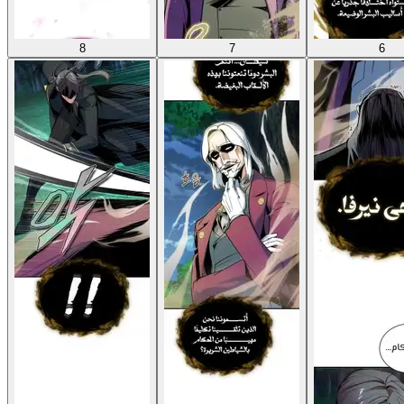
8
7
6