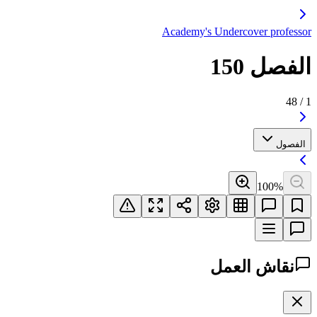
Academy's Undercover professor
الفصل 150
48
/
1
الفصول
100
%
نقاش العمل