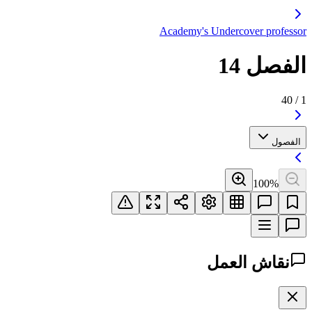
Academy's Undercover professor
الفصل 14
40
/
1
الفصول
100
%
نقاش العمل