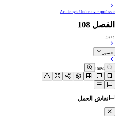
Academy's Unde
مل