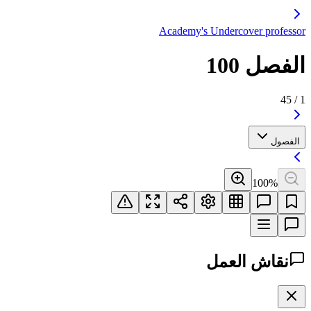
Academy's Undercover professor
الفصل 100
45
/
1
الفصول
100
%
نقاش العمل