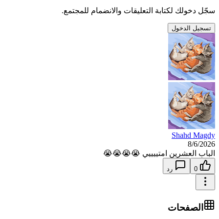
سجّل دخولك لكتابة التعليقات والانضمام للمجتمع.
تسجيل الدخول
Shahd Magdy
8/6/2026
الباب العشرين امتييييي 😭😭😭😭
0
رد
الصفحات