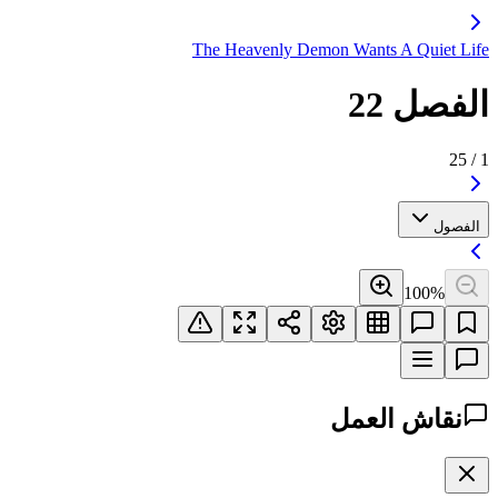
The Heavenly Demon Wants A Quiet Life
الفصل 22
25
/
1
الفصول
100
%
نقاش العمل