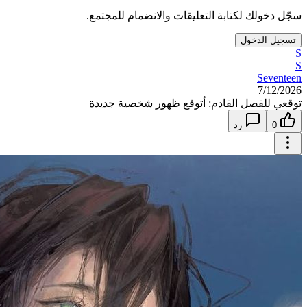
سجّل دخولك لكتابة التعليقات والانضمام للمجتمع.
تسجيل الدخول
S
S
Seventeen
7/12/2026
توقعي للفصل القادم: أتوقع ظهور شخصية جديدة
0
رد