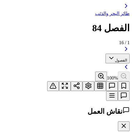
طائر البحر والذئب
الفصل 84
16
/
1
الفصول
100
%
نقاش العمل