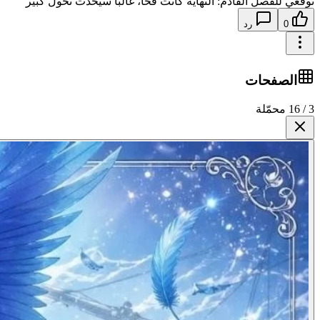
توقعي للفصل القادم: النهاية كانت فخًا، غالبًا سيحدث تحول كبير
0
رد
الصفحات
3 / 16 محمّلة