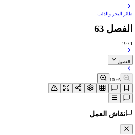
طائر البحر والذئب
الفصل 63
19
/
1
الفصول
100
%
نقاش العمل