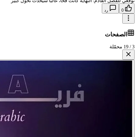
توقعي للفصل القادم: النهاية كانت فخًا، غالبًا سيحدث تحول كبير
0
رد
الصفحات
3 / 19 محمّلة