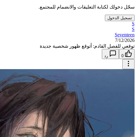
سجّل دخولك لكتابة التعليقات والانضمام للمجتمع.
تسجيل الدخول
S
S
Seventeen
7/12/2026
توقعي للفصل القادم: أتوقع ظهور شخصية جديدة
0
رد