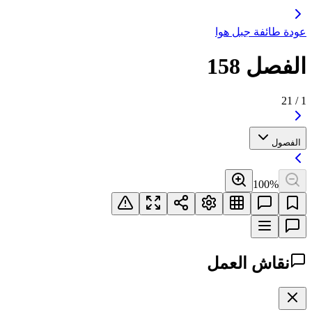
عودة طائفة جبل هوا
الفصل 158
21
/
1
الفصول
100
%
نقاش العمل