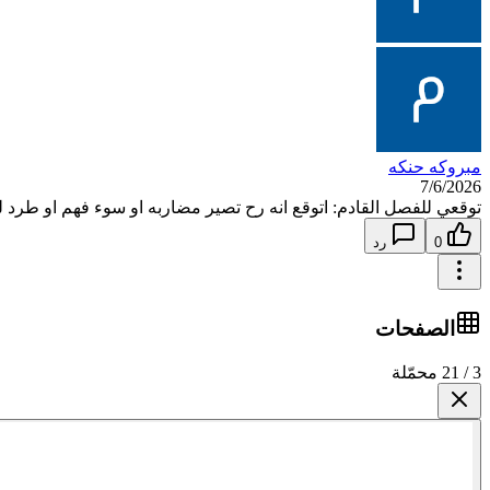
مبروكه حنكه
7/6/2026
توقعي للفصل القادم: اتوقع انه رح تصير مضاربه او سوء فهم او طرد 
0
رد
الصفحات
3 / 21 محمّلة