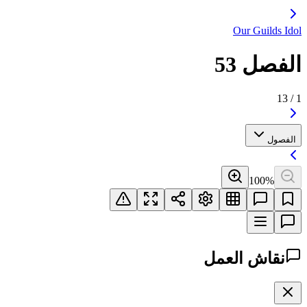
Our Guilds Idol
الفصل 53
13
/
1
الفصول
100
%
نقاش العمل