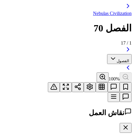
Nebulas Civilization
الفصل 70
17
/
1
الفصول
100
%
نقاش العمل