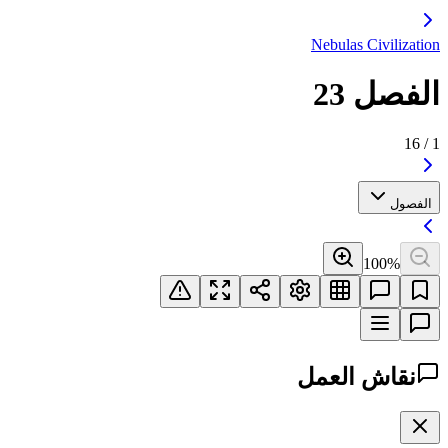
Nebulas Civilization
الفصل 23
16
/
1
الفصول
100
%
نقاش العمل