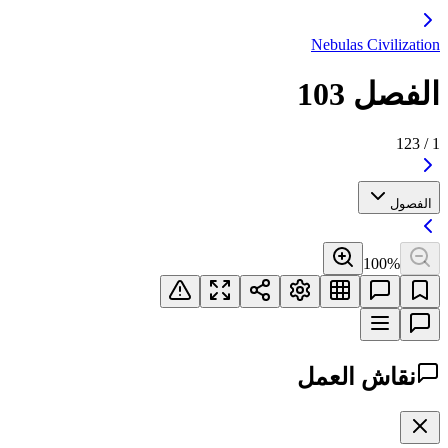
Nebulas Civilization
الفصل 103
123
/
1
الفصول
100
%
نقاش العمل