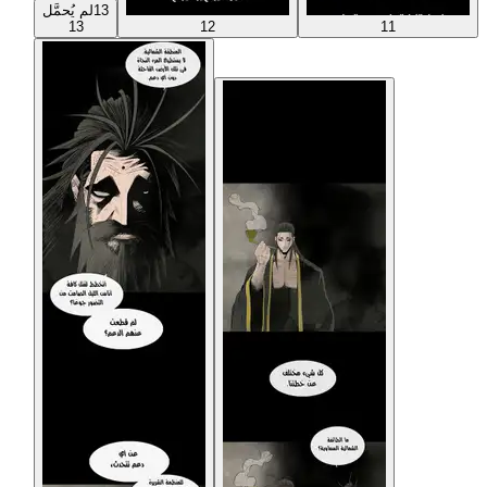
13
لم يُحمَّل
13
12
11