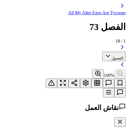
All My Alter Egos Are Tycoons
الفصل 73
18
/
1
الفصول
100
%
نقاش العمل