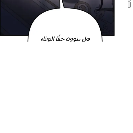
رفض
قبول الكل
هل ينوون حقًا الوفاء
بهذه الوعود...؟