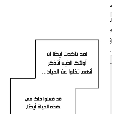
سجّل دخولك لكتابة التعليقات والانضمام للمجتمع.
تسجيل الدخول
وتعارضهم وهم
وششش
ضعفاء؟
لا تعليقات حتى الآن. كن أول من يبدأ النقاش.
إنهم في أمس الحاجة
الصفحات
لتجنيد المزيد من العائلات
لقد تأكدت أيضًا أن
1 / 27 محمّلة
النبيلة، في النهاية.
أولئك الذين أتذكر
أنهم تخلوا عن الحياد...
تراجع
قد فعلوا ذلك في
هذه الحياة أيضًا.