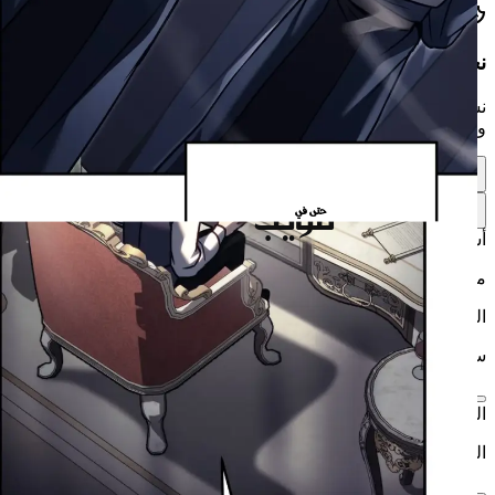
طرق
فويب
نحن نقدّر خصوصيتك
نستخدم ملفات تعريف الارتباط لتحسين تجربتك وتذكّر تفضيلاتك
وقياس الزيارات. يمكنك اختيار ما تسمح به.
فويب
حتى في
تخصيص التفضيلات
أساسي
مطلوب لعمل الموقع بشكل صحيح
التحليلات
ساعدنا على فهم كيفية تصفّح الزوّار للموقع
التسويق
السماح بالإعلانات والعروض المخصّصة