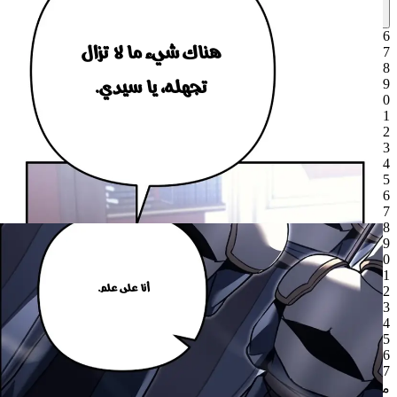
26
لم يُحمَّل
27
لم يُحمَّل
27
26
6
هناك شيء ما لا تزال
7
8
تجهله، يا سيدي.
9
10
11
12
13
14
وصفة
15
16
وعروضهم سخية
إنه ليس قرارًا سهلًا
17
18
اتخاذه.
بشكل لا يصدق.
19
20
21
أنا على علم.
22
23
24
25
26
27
مرّر للقراءة