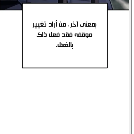
...يبدو أنه يحتاج إلى
المزيد من الوقت.
بمعنى آخر، من أراد تغيير
موقفه فقد فعل ذلك
بالفعل.
تكبد كلا الفصيلين
خسائر فادحة...
خلال المعركة في
قلعة هارون.
علاوة على ذلك، تطلبون
منا، نحن عائلة فلويد...