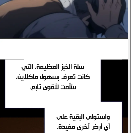
...واستخدم في النهاية
ثروته وقوته لبناء سيادة
غرانديا المستقلة.
سلة الخبز العظيمة، التي
كانت تُعرف بسهول ماكلاين،
سُلّمت لأقوى تابع،
واستولى البقية على
أي أرض أخرى مفيدة.