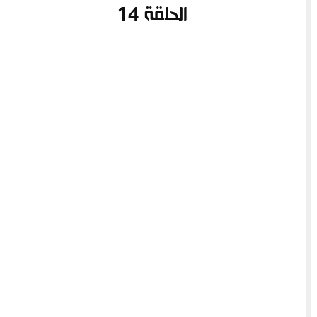
الحلقة 14
أيها
الصغير--