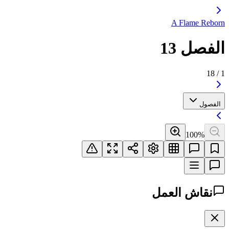
A Flame Reborn
الفصل 13
18
/
1
الفصول
100
%
نقاش العمل